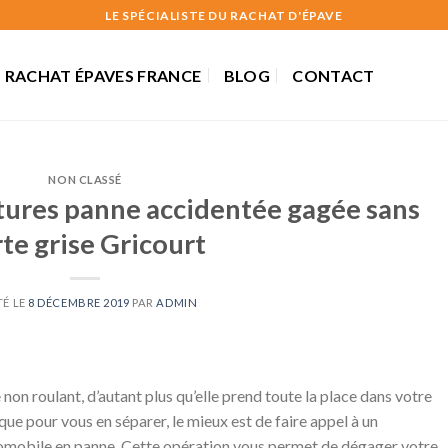
LE SPÉCIALISTE DU RACHAT D'ÉPAVE
RACHAT ÉPAVES FRANCE
BLOG
CONTACT
NON CLASSÉ
tures panne accidentée gagée sans
rte grise Gricourt
TÉ LE
8 DÉCEMBRE 2019
PAR
ADMIN
 non roulant, d’autant plus qu’elle prend toute la place dans votre
 que pour vous en séparer, le mieux est de faire appel à un
utomobile en panne. Cette opération vous permet de dégager votre