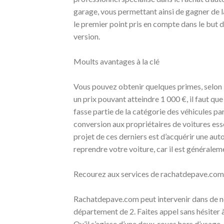
garage, vous permettant ainsi de gagner de la
le premier point pris en compte dans le but d
version.
Moults avantages à la clé
Vous pouvez obtenir quelques primes, selon l’
un prix pouvant atteindre 1 000 €, il faut qu
fasse partie de la catégorie des véhicules par
conversion aux propriétaires de voitures ess
projet de ces derniers est d’acquérir une aut
reprendre votre voiture, car il est généralem
Recourez aux services de rachatdepave.co
Rachatdepave.com peut intervenir dans de n
département de 2. Faites appel sans hésiter à 
Qu’il s’agisse d’une deux-roues hors d’usage,