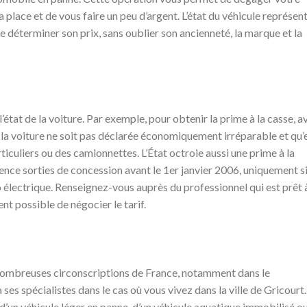
 place et de vous faire un peu d’argent. L’état du véhicule représen
e déterminer son prix, sans oublier son ancienneté, la marque et la
état de la voiture. Par exemple, pour obtenir la prime à la casse, a
e la voiture ne soit pas déclarée économiquement irréparable et qu’e
ticuliers ou des camionnettes. L’État octroie aussi une prime à la
ence sorties de concession avant le 1er janvier 2006, uniquement si
o électrique. Renseignez-vous auprès du professionnel qui est prêt 
ent possible de négocier le tarif.
m
ombreuses circonscriptions de France, notamment dans le
ses spécialistes dans le cas où vous vivez dans la ville de Gricourt.
 d’un véhicule léger en panne, d’un véhicule aquatique immobilisé o