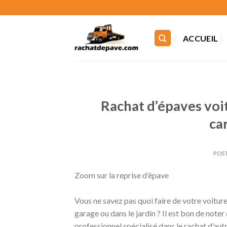
Skip
to
content
ACCUEIL
Rachat d’épaves voi
ca
POS
Zoom sur la reprise d’épave
Vous ne savez pas quoi faire de votre voiture
garage ou dans le jardin ? Il est bon de noter
professionnel spécialisé dans le rachat d’a