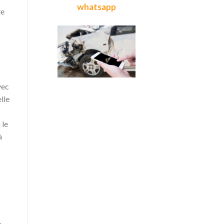
whatsapp
te
vec
lle
 le
à
u