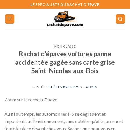
Skip
LE SPÉCIALISTE DU RACHAT D'ÉPAVE
to
content
NON CLASSÉ
Rachat d’épaves voitures panne
accidentée gagée sans carte grise
Saint-Nicolas-aux-Bois
POSTÉ LE
8 DÉCEMBRE 2019
PAR
ADMIN
Zoom sur le rachat d’épave
Au fil du temps, les automobiles HS se dégradent et
impactent sur l’environnement, sans oublier qu’elles prennent
toute la place devant chez vous. Sachez que pour vous en